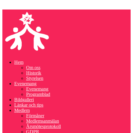
Hem
Om oss
Historik
Styrelsen
Evenemang
Evenemang
Programblad
Bildgalleri
Länkar och tips
Medlem
Förmåner
Medlemsanmälan
Årsmötesprotokoll
GDPR