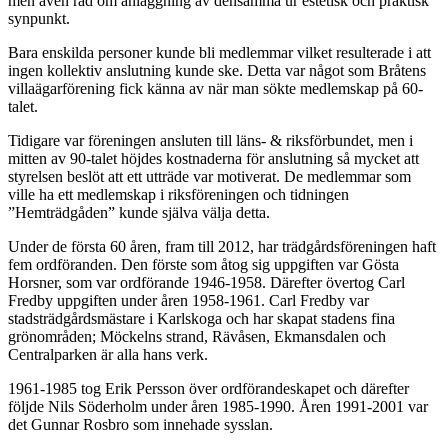
men även råd om anläggning av densamma ur estetisk och praktisk
synpunkt.
Bara enskilda personer kunde bli medlemmar vilket resulterade i att
ingen kollektiv anslutning kunde ske. Detta var något som Bråtens
villaägarförening fick känna av när man sökte medlemskap på 60-
talet.
Tidigare var föreningen ansluten till läns- & riksförbundet, men i
mitten av 90-talet höjdes kostnaderna för anslutning så mycket att
styrelsen beslöt att ett utträde var motiverat. De medlemmar som
ville ha ett medlemskap i riksföreningen och tidningen
”Hemträdgåden” kunde själva välja detta.
Under de första 60 åren, fram till 2012, har trädgårdsföreningen haft
fem ordföranden. Den förste som åtog sig uppgiften var Gösta
Horsner, som var ordförande 1946-1958. Därefter övertog Carl
Fredby uppgiften under åren 1958-1961. Carl Fredby var
stadsträdgårdsmästare i Karlskoga och har skapat stadens fina
grönområden; Möckelns strand, Rävåsen, Ekmansdalen och
Centralparken är alla hans verk.
1961-1985 tog Erik Persson över ordförandeskapet och därefter
följde Nils Söderholm under åren 1985-1990. Åren 1991-2001 var
det Gunnar Rosbro som innehade sysslan.