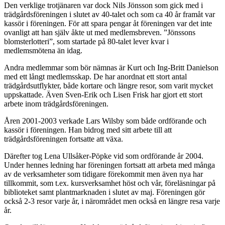
Den verklige trotjänaren var dock Nils Jönsson som gick med i
trädgårdsföreningen i slutet av 40-talet och som ca 40 år framåt var
kassör i föreningen. För att spara pengar åt föreningen var det inte
ovanligt att han själv åkte ut med medlemsbreven. ”Jönssons
blomsterlotteri”, som startade på 80-talet lever kvar i
medlemsmötena än idag.
Andra medlemmar som bör nämnas är Kurt och Ing-Britt Danielson
med ett långt medlemsskap. De har anordnat ett stort antal
trädgårdsutflykter, både kortare och längre resor, som varit mycket
uppskattade. Även Sven-Erik och Lisen Frisk har gjort ett stort
arbete inom trädgårdsföreningen.
Åren 2001-2003 verkade Lars Wilsby som både ordförande och
kassör i föreningen. Han bidrog med sitt arbete till att
trädgårdsföreningen fortsatte att växa.
Därefter tog Lena Ullsåker-Pöpke vid som ordförande år 2004.
Under hennes ledning har föreningen fortsatt att arbeta med många
av de verksamheter som tidigare förekommit men även nya har
tillkommit, som t.ex. kursverksamhet höst och vår, föreläsningar på
biblioteket samt plantmarknaden i slutet av maj. Föreningen gör
också 2-3 resor varje år, i närområdet men också en längre resa varje
år.