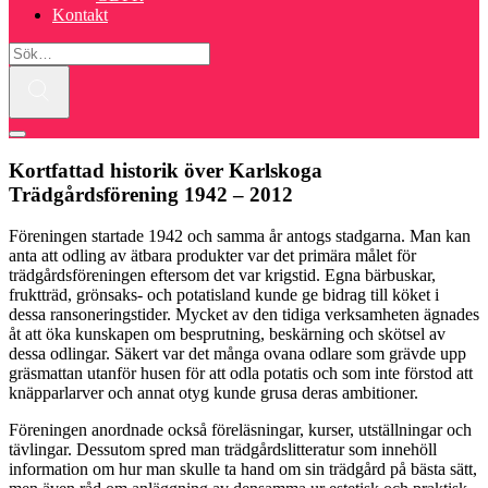
Kontakt
Kortfattad historik över Karlskoga
Trädgårdsförening 1942 – 2012
Föreningen startade 1942 och samma år antogs stadgarna. Man kan
anta att odling av ätbara produkter var det primära målet för
trädgårdsföreningen eftersom det var krigstid. Egna bärbuskar,
fruktträd, grönsaks- och potatisland kunde ge bidrag till köket i
dessa ransoneringstider. Mycket av den tidiga verksamheten ägnades
åt att öka kunskapen om besprutning, beskärning och skötsel av
dessa odlingar. Säkert var det många ovana odlare som grävde upp
gräsmattan utanför husen för att odla potatis och som inte förstod att
knäpparlarver och annat otyg kunde grusa deras ambitioner.
Föreningen anordnade också föreläsningar, kurser, utställningar och
tävlingar. Dessutom spred man trädgårdslitteratur som innehöll
information om hur man skulle ta hand om sin trädgård på bästa sätt,