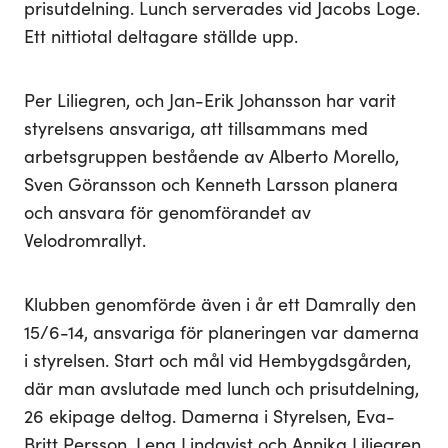
prisutdelning. Lunch serverades vid Jacobs Loge.
Ett nittiotal deltagare ställde upp.
Per Liliegren, och Jan-Erik Johansson har varit
styrelsens ansvariga, att tillsammans med
arbetsgruppen bestående av Alberto Morello,
Sven Göransson och Kenneth Larsson planera
och ansvara för genomförandet av
Velodromrallyt.
Klubben genomförde även i år ett Damrally den
15/6-14, ansvariga för planeringen var damerna
i styrelsen. Start och mål vid Hembygdsgården,
där man avslutade med lunch och prisutdelning,
26 ekipage deltog. Damerna i Styrelsen, Eva-
Britt Persson, Lena Lindqvist och Annika Liliegren