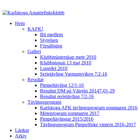
Hem
KAFK!
Bli medlem
Styrelsen
Försäljning
Galleri
Klubbmästerskap mete 2010
Klubbstugan 13 maj 2010
Lunedet 2010
Serietävling Varnumsviken 7/2-16
Resultat
Pimpeltävling 12/1-16
Resultat DM på Våtsjön 20147-01-29
Resultat serietävling 7/2-16
Tävlingsprogram
Karlskoga AFK tävlingsprogram sommaren 2016
Meteprogram sommaren 2017
Pimpeltävlingar 2015/2016
Tävlingsprogram Pimpelfiske vintern 2016-2017
Länkar
Arkiv