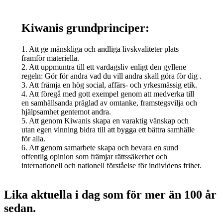
Kiwanis grundprinciper:
1. Att ge mänskliga och andliga livskvaliteter plats
framför materiella.
2. Att uppmuntra till ett vardagsliv enligt den gyllene
regeln: Gör för andra vad du vill andra skall göra för dig .
3. Att främja en hög social, affärs- och yrkesmässig etik.
4. Att föregå med gott exempel genom att medverka till
en samhällsanda präglad av omtanke, framstegsvilja och
hjälpsamhet gentemot andra.
5. Att genom Kiwanis skapa en varaktig vänskap och
utan egen vinning bidra till att bygga ett bättra samhälle
för alla.
6. Att genom samarbete skapa och bevara en sund
offentlig opinion som främjar rättssäkerhet och
internationell och nationell förståelse för individens frihet.
Lika aktuella i dag som för mer än 100 år
sedan.