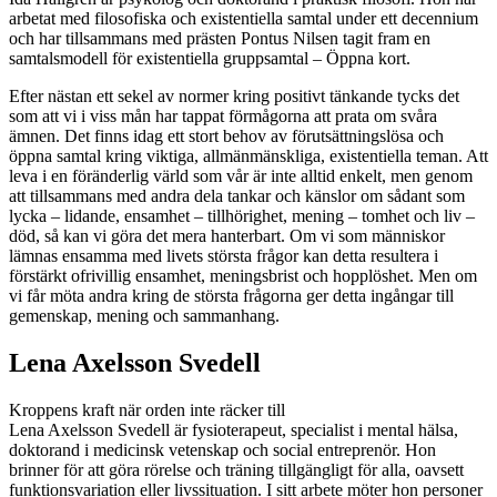
arbetat med filosofiska och existentiella samtal under ett decennium
och har tillsammans med prästen Pontus Nilsen tagit fram en
samtalsmodell för existentiella gruppsamtal – Öppna kort.
Efter nästan ett sekel av normer kring positivt tänkande tycks det
som att vi i viss mån har tappat förmågorna att prata om svåra
ämnen. Det finns idag ett stort behov av förutsättningslösa och
öppna samtal kring viktiga, allmänmänskliga, existentiella teman. Att
leva i en föränderlig värld som vår är inte alltid enkelt, men genom
att tillsammans med andra dela tankar och känslor om sådant som
lycka – lidande, ensamhet – tillhörighet, mening – tomhet och liv –
död, så kan vi göra det mera hanterbart. Om vi som människor
lämnas ensamma med livets största frågor kan detta resultera i
förstärkt ofrivillig ensamhet, meningsbrist och hopplöshet. Men om
vi får möta andra kring de största frågorna ger detta ingångar till
gemenskap, mening och sammanhang.
Lena Axelsson Svedell
Kroppens kraft när orden inte räcker till
Lena Axelsson Svedell är fysioterapeut, specialist i mental hälsa,
doktorand i medicinsk vetenskap och social entreprenör. Hon
brinner för att göra rörelse och träning tillgängligt för alla, oavsett
funktionsvariation eller livssituation. I sitt arbete möter hon personer