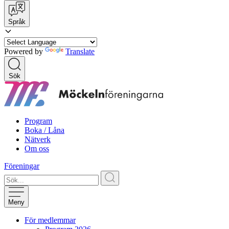
Språk
Powered by
Translate
Sök
Program
Boka / Låna
Nätverk
Om oss
Föreningar
Meny
För medlemmar