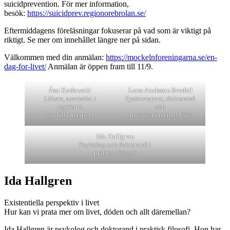
suicidprevention. För mer information,
besök:
https://suicidprev.regionorebrolan.se/
Eftermiddagens föreläsningar fokuserar på vad som är viktigt på
riktigt. Se mer om innehållet längre ner på sidan.
Välkommen med din anmälan:
https://mockelnforeningarna.se/en-
dag-for-livet/
Anmälan är öppen fram till 11/9.
Åsa Kadowaki
Lena Axelsson Svedell
Läkare, specialist i
Fysioterapeut, doktorand
psykiatri,
och
leg KBT-terapeut
specialist i mental hälsa
Ida Hallgren
Psykolog och doktorand i
praktisk filosof
Ida Hallgren
Existentiella perspektiv i livet
Hur kan vi prata mer om livet, döden och allt däremellan?
Ida Hallgren är psykolog och doktorand i praktisk filosofi. Hon har