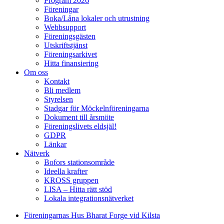
Program 2026
Föreningar
Boka/Låna lokaler och utrustning
Webbsupport
Föreningsgästen
Utskriftstjänst
Föreningsarkivet
Hitta finansiering
Om oss
Kontakt
Bli medlem
Styrelsen
Stadgar för Möckelnföreningarna
Dokument till årsmöte
Föreningslivets eldsjäl!
GDPR
Länkar
Nätverk
Bofors stationsområde
Ideella krafter
KROSS gruppen
LISA – Hitta rätt stöd
Lokala integrationsnätverket
Föreningarnas Hus Bharat Forge vid Kilsta