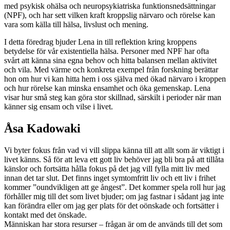
med psykisk ohälsa och neuropsykiatriska funktionsnedsättningar
(NPF), och har sett vilken kraft kroppslig närvaro och rörelse kan
vara som källa till hälsa, livslust och mening.
I detta föredrag bjuder Lena in till reflektion kring kroppens
betydelse för vår existentiella hälsa. Personer med NPF har ofta
svårt att känna sina egna behov och hitta balansen mellan aktivitet
och vila. Med värme och konkreta exempel från forskning berättar
hon om hur vi kan hitta hem i oss själva med ökad närvaro i kroppen
och hur rörelse kan minska ensamhet och öka gemenskap. Lena
visar hur små steg kan göra stor skillnad, särskilt i perioder när man
känner sig ensam och vilse i livet.
Åsa Kadowaki
Vi byter fokus från vad vi vill slippa känna till att allt som är viktigt i
livet känns. Så för att leva ett gott liv behöver jag bli bra på att tillåta
känslor och fortsätta hålla fokus på det jag vill fylla mitt liv med
innan det tar slut. Det finns inget symtomfritt liv och ett liv i frihet
kommer ”oundvikligen att ge ångest”. Det kommer spela roll hur jag
förhåller mig till det som livet bjuder; om jag fastnar i sådant jag inte
kan förändra eller om jag ger plats för det oönskade och fortsätter i
kontakt med det önskade.
Människan har stora resurser – frågan är om de används till det som