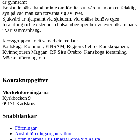
är gynnsamt.
Bristande hälsa handlar inte om för lite sjukvård utan om en felaktig
syn på vad man kan förvänta sig av livet.
Sjukvård är hjälpsamt vid sjukdom, vid ohälsa behövs egen
förändring och existentiella hälsa inbegriper hur vi lever tillsammans
i vårt sammanhang.
Krossgruppen är ett samarbete mellan:
Karlskoga Kommun, FINSAM, Region Örebro, Karlskogahem,
Kvinnojouren Maggan, RF-Sisu Örebro, Karlskoga församling,
Möckelnföreningarna
Kontaktuppgifter
Möckelnföreningarna
Kyrkbacken 9
69131 Karlskoga
Snabblänkar
Föreningar
Anslut förening/organisation
Föreningarnas Hus Bharat Forge vid Kilsta