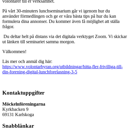
volontärer till er verksamhet.
På vårt 30-minuters lunchseminarium går vi igenom hur du
använder förmedlingen och ge er våra bästa tips på hur du kan
formulera dina annonser. Du kommer även få möjlighet att ställa
frågor.
Du deltar helt på distans via det digitala verktyget Zoom. Vi skickar
ut länken till seminariet samma morgon.
Välkommen!
Läs mer och anmäl dig här:
https://www.volontarbyran.org/utbildningar/hitta-fler-frivilliga-till-
din-forening-digital-lunchforelasning-3-5
Kontaktuppgifter
Möckelnföreningarna
Kyrkbacken 9
69131 Karlskoga
Snabblänkar