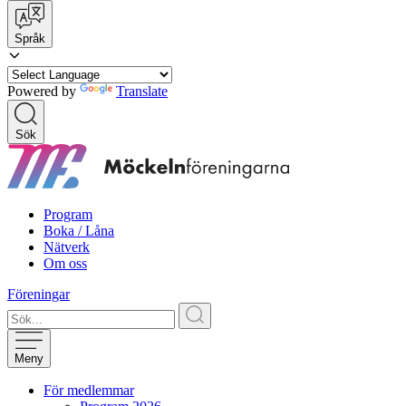
Språk
Powered by
Translate
Sök
Program
Boka / Låna
Nätverk
Om oss
Föreningar
Meny
För medlemmar