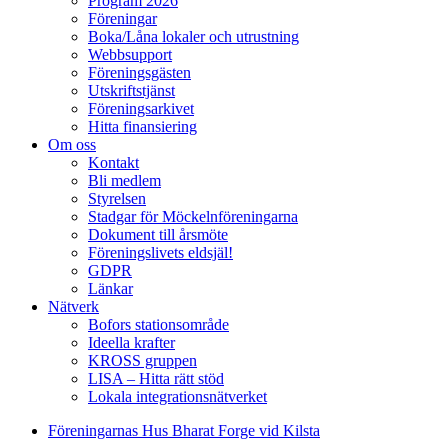
Program 2026
Föreningar
Boka/Låna lokaler och utrustning
Webbsupport
Föreningsgästen
Utskriftstjänst
Föreningsarkivet
Hitta finansiering
Om oss
Kontakt
Bli medlem
Styrelsen
Stadgar för Möckelnföreningarna
Dokument till årsmöte
Föreningslivets eldsjäl!
GDPR
Länkar
Nätverk
Bofors stationsområde
Ideella krafter
KROSS gruppen
LISA – Hitta rätt stöd
Lokala integrationsnätverket
Föreningarnas Hus Bharat Forge vid Kilsta