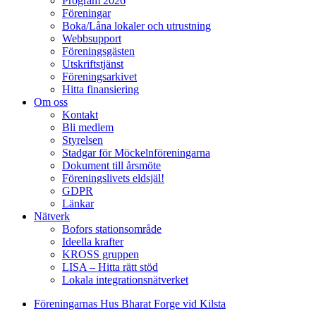
Program 2026
Föreningar
Boka/Låna lokaler och utrustning
Webbsupport
Föreningsgästen
Utskriftstjänst
Föreningsarkivet
Hitta finansiering
Om oss
Kontakt
Bli medlem
Styrelsen
Stadgar för Möckelnföreningarna
Dokument till årsmöte
Föreningslivets eldsjäl!
GDPR
Länkar
Nätverk
Bofors stationsområde
Ideella krafter
KROSS gruppen
LISA – Hitta rätt stöd
Lokala integrationsnätverket
Föreningarnas Hus Bharat Forge vid Kilsta