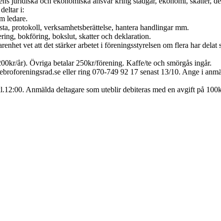
s juridiska och ekonomiska ansvar kring stadgar, ekonomi, skatter, d
eltar i:
m ledare.
ista, protokoll, verksamhetsberättelse, hantera handlingar mm.
ng, bokföring, bokslut, skatter och deklaration.
rfarenhet vet att det stärker arbetet i föreningsstyrelsen om flera har d
0kr/år). Övriga betalar 250kr/förening. Kaffe/te och smörgås ingår.
ebroforeningsrad.se eller ring 070-749 92 17 senast 13/10. Ange i anmäl
l.12:00. Anmälda deltagare som uteblir debiteras med en avgift på 100k