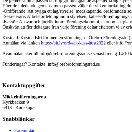
De gemensamma passen tar upp grundläggande aspekter kring styrelsen
Efter de inledande gemensamma passen väljer du vilken inriktning du d
-Ordförande: Att bygga ett lag/styrelse, medskapande, ordföranden so
-Sekreterare: Arbetsfördelning inom styrelsen, kallelse/föredragningsl
-Kassör: Ansvar och juridik inom föreningsekonomi, ekonomisk planeri
Önskvärt att fler deltagare från varje förening deltar eftersom vi av e
Kostnad: Kostnadsfri för medlemsföreningar i Örebro Föreningsråd (20
Anmälan via länken
https://bit.ly/ord-sek-kass-host2022
eller info@or
Avanmälan sker till info@orebroforeningsrad.se senast fredag 14/10 k
Funderingar? Kontakta: info@orebroforeningsrad.se
Kontaktuppgifter
Möckelnföreningarna
Kyrkbacken 9
69131 Karlskoga
Snabblänkar
Föreningar