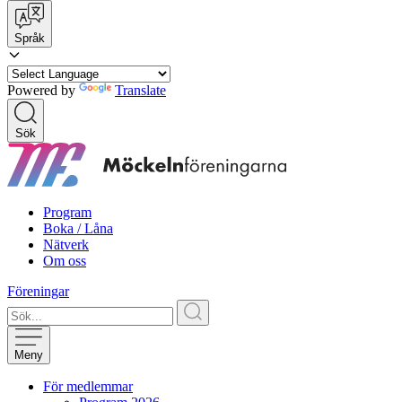
Språk
Powered by
Translate
Sök
Program
Boka / Låna
Nätverk
Om oss
Föreningar
Meny
För medlemmar