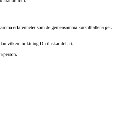
eklaration mm.
elat samma erfarenheter som de gemensamma kurstillfällena ger.
an vilken inriktning Du önskar delta i.
r/person.