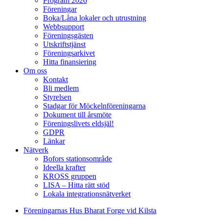
Program 2026
Föreningar
Boka/Låna lokaler och utrustning
Webbsupport
Föreningsgästen
Utskriftstjänst
Föreningsarkivet
Hitta finansiering
Om oss
Kontakt
Bli medlem
Styrelsen
Stadgar för Möckelnföreningarna
Dokument till årsmöte
Föreningslivets eldsjäl!
GDPR
Länkar
Nätverk
Bofors stationsområde
Ideella krafter
KROSS gruppen
LISA – Hitta rätt stöd
Lokala integrationsnätverket
Föreningarnas Hus Bharat Forge vid Kilsta