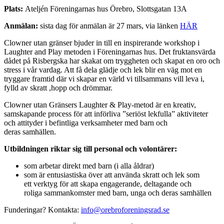
Plats:
Ateljén Föreningarnas hus Örebro, Slottsgatan 13A
Anmälan:
sista dag för anmälan är 27 mars, via länken
HÄR
Clowner utan gränser bjuder in till en inspirerande workshop i
Laughter and Play metoden i Föreningarnas hus. Det fruktansvärda
dådet på Risbergska har skakat om tryggheten och skapat en oro och
stress i vår vardag. Att få dela glädje och lek blir en väg mot en
tryggare framtid där vi skapar en värld vi tillsammans vill leva i,
fylld av skratt ,hopp och drömmar.
Clowner utan Gränsers Laughter & Play-metod är en kreativ,
samskapande process för att införliva ”seriöst lekfulla” aktiviteter
och attityder i befintliga verksamheter med barn och
deras samhällen.
Utbildningen riktar sig till personal och volontärer:
som arbetar direkt med barn (i alla åldrar)
som är entusiastiska över att använda skratt och lek som
ett verktyg för att skapa engagerande, deltagande och
roliga sammankomster med barn, unga och deras samhällen
Funderingar? Kontakta:
info@orebroforeningsrad.se