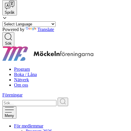
Språk
Powered by
Translate
Sök
Program
Boka / Låna
Nätverk
Om oss
Föreningar
Meny
För medlemmar