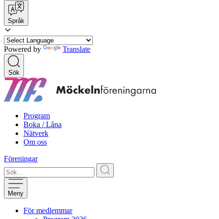
Språk
Powered by
Translate
Sök
Program
Boka / Låna
Nätverk
Om oss
Föreningar
Meny
För medlemmar