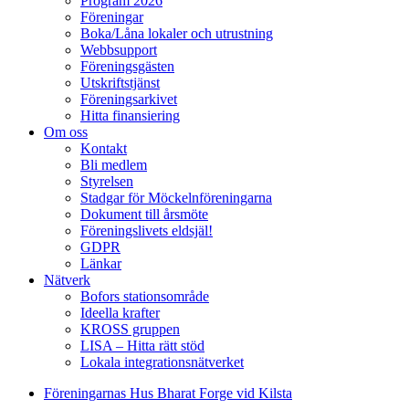
Program 2026
Föreningar
Boka/Låna lokaler och utrustning
Webbsupport
Föreningsgästen
Utskriftstjänst
Föreningsarkivet
Hitta finansiering
Om oss
Kontakt
Bli medlem
Styrelsen
Stadgar för Möckelnföreningarna
Dokument till årsmöte
Föreningslivets eldsjäl!
GDPR
Länkar
Nätverk
Bofors stationsområde
Ideella krafter
KROSS gruppen
LISA – Hitta rätt stöd
Lokala integrationsnätverket
Föreningarnas Hus Bharat Forge vid Kilsta