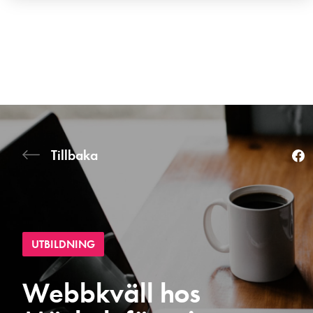
Tillbaka
UTBILDNING
Webbkväll hos