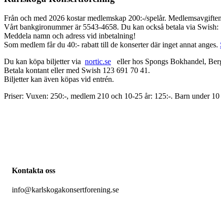
Från och med 2026 kostar medlemskap 200:-/spelår. Medlemsavgiften bet
Vårt bankgironummer är 5543-4658. Du kan också betala via Swish:
Meddela namn och adress vid inbetalning!
Som medlem får du 40:- rabatt till de konserter där inget annat anges.
Du kan köpa biljetter via
nortic.se
eller hos Spongs Bokhandel, Berg
Betala kontant eller med Swish 123 691 70 41.
Biljetter kan även köpas vid entrén.
Priser: Vuxen: 250:-, medlem 210 och 10-25 år: 125:-. Barn under 10 år
Kontakta oss
info@karlskogakonsertforening.se