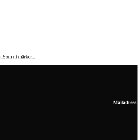
.Som ni märker...
Mailadress
: