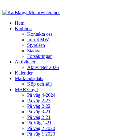
Hem
Klubben
Kontakta oss
Info KMW
Styrelsen
Stadgar
Försäkringar
Aktiviteter
Aktiviteter 2026
Kalender
Marknadsplats
Köp och sälj
MHRF-nytt
På väg 4-2024
På väg 2-23
På väg 2-22
På väg 3-21
På väg 2-21
På Väg 1-21
På väg 2 2020
På väg 1 2020