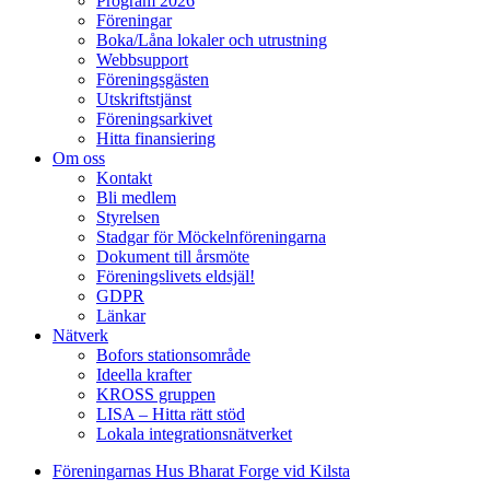
Program 2026
Föreningar
Boka/Låna lokaler och utrustning
Webbsupport
Föreningsgästen
Utskriftstjänst
Föreningsarkivet
Hitta finansiering
Om oss
Kontakt
Bli medlem
Styrelsen
Stadgar för Möckelnföreningarna
Dokument till årsmöte
Föreningslivets eldsjäl!
GDPR
Länkar
Nätverk
Bofors stationsområde
Ideella krafter
KROSS gruppen
LISA – Hitta rätt stöd
Lokala integrationsnätverket
Föreningarnas Hus Bharat Forge vid Kilsta