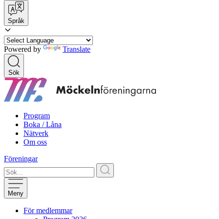
Språk
Powered by
Translate
Sök
Program
Boka / Låna
Nätverk
Om oss
Föreningar
Meny
För medlemmar