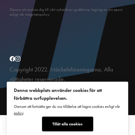
Genom att ansluta dig till vårt nyhetsbrev godkänner lagring av din epost
enligt vår integritetspolicy
Copyright 2022, Möckelnföreningarna, Alla
rättigheter reserverade.
This site is protected by reCAPTCHA and the Google
Privacy Policy
and
Denna webbplats använder cookies för att
Terms of Service
apply.
förbättra surfupplevelsen.
Genom att fortsätta ger du oss tillåtelse att lagra cookies enligt vår
policy
.
Tillåt alla cookies