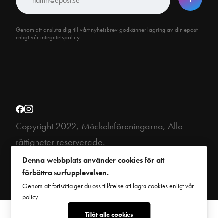
Genom att ansluta dig till vårt nyhetsbrev godkänner lagring av din epost
enligt vår integritetspolicy
Copyright 2022, Möckelnföreningarna, Alla
rättigheter reserverade.
This site is protected by reCAPTCHA and the Google
Privacy Policy
and
Denna webbplats använder cookies för att
Terms of Service
apply.
förbättra surfupplevelsen.
Genom att fortsätta ger du oss tillåtelse att lagra cookies enligt vår
policy
.
Tillåt alla cookies