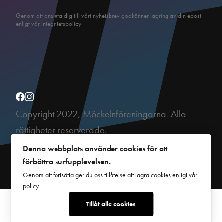
Genom att ansluta dig till vårt nyhetsbrev godkänner lagring av din epost
enligt vår integritetspolicy
Copyright 2022, Möckelnföreningarna, Alla
rättigheter reserverade.
This site is protected by reCAPTCHA and the Google
Privacy Policy
and
Denna webbplats använder cookies för att
Terms of Service
apply.
förbättra surfupplevelsen.
Genom att fortsätta ger du oss tillåtelse att lagra cookies enligt vår
policy
.
Tillåt alla cookies