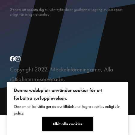
Genom att ansluta dig till vårt nyhetsbrev godkänner lagring av din epost
enligt vår integritetspolicy
Copyright 2022, Möckelnföreningarna, Alla
rättigheter reserverade.
This site is protected by reCAPTCHA and the Google
Privacy Policy
and
Denna webbplats använder cookies för att
Terms of Service
apply.
förbättra surfupplevelsen.
Genom att fortsätta ger du oss tillåtelse att lagra cookies enligt vår
policy
.
Tillåt alla cookies