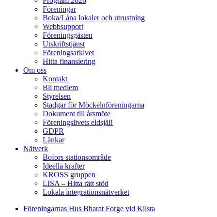
Program 2026
Föreningar
Boka/Låna lokaler och utrustning
Webbsupport
Föreningsgästen
Utskriftstjänst
Föreningsarkivet
Hitta finansiering
Om oss
Kontakt
Bli medlem
Styrelsen
Stadgar för Möckelnföreningarna
Dokument till årsmöte
Föreningslivets eldsjäl!
GDPR
Länkar
Nätverk
Bofors stationsområde
Ideella krafter
KROSS gruppen
LISA – Hitta rätt stöd
Lokala integrationsnätverket
Föreningarnas Hus Bharat Forge vid Kilsta