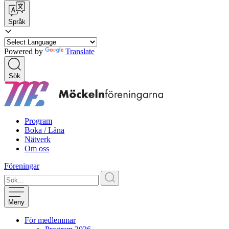
Språk
Powered by
Translate
Sök
Program
Boka / Låna
Nätverk
Om oss
Föreningar
Meny
För medlemmar