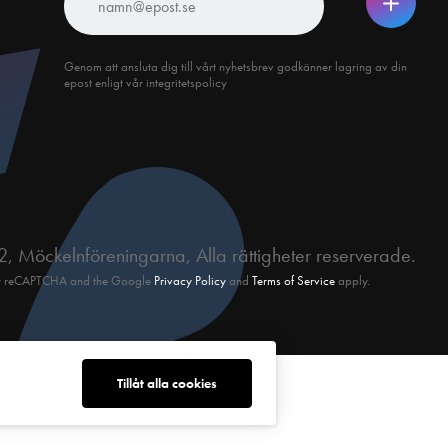
Genom att ansluta dig till vårt nyhetsbrev godkänner lagring av din
epost enligt vår integritetspolicy
, Möckelnföreningarna, Alla rättigheter reserverade.
d by reCAPTCHA and the Google
Privacy Policy
and
Terms of Service
apply.
Tillåt alla cookies