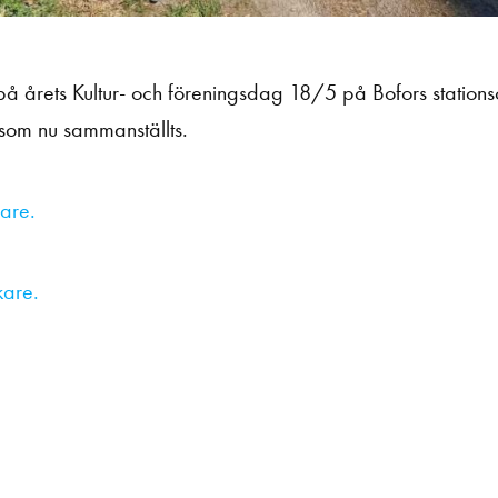
å årets Kultur- och föreningsdag 18/5 på Bofors station
 som nu sammanställts.
lare.
kare.