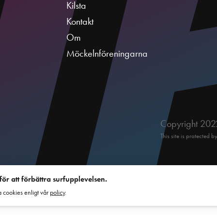
Kilsta
Kontakt
Om
Möckelnföreningarna
Copyright 2022
This site is protecte
r att förbättra surfupplevelsen.
ra cookies enligt vår
policy
.