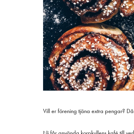
Vill er förening tjäna extra pengar? Då
Ni får använda korpkullens kafé till ver