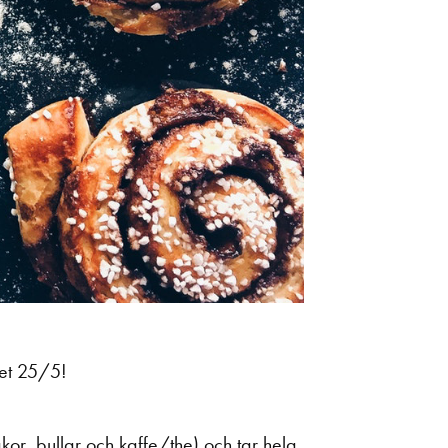
set 25/5!
akor, bullar och kaffe/the) och tar hela