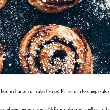
 har ni chansen att sälja fika på Kultur- och föreningskala
ksamheten under dagen. Ni fixar själva det ni vill sälja (k