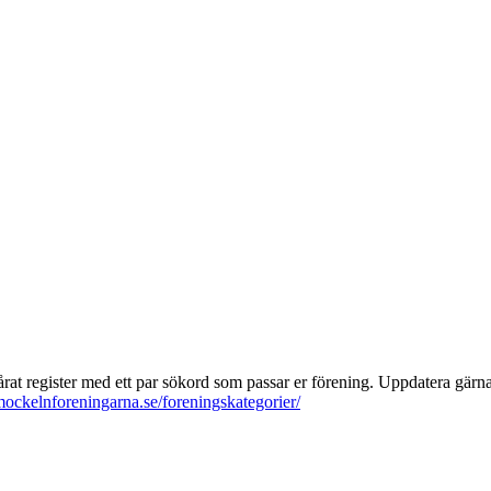
ra vårat register med ett par sökord som passar er förening. Uppdatera gär
/mockelnforeningarna.se/foreningskategorier/