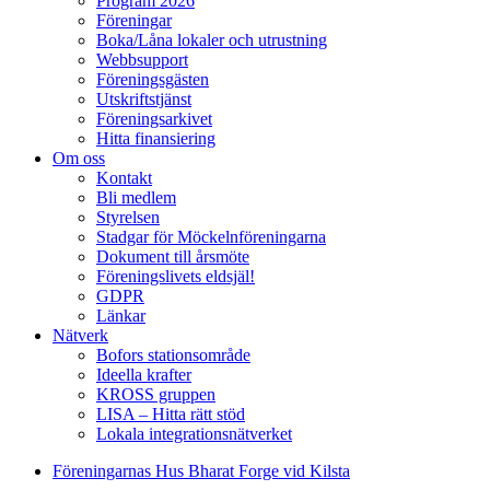
Program 2026
Föreningar
Boka/Låna lokaler och utrustning
Webbsupport
Föreningsgästen
Utskriftstjänst
Föreningsarkivet
Hitta finansiering
Om oss
Kontakt
Bli medlem
Styrelsen
Stadgar för Möckelnföreningarna
Dokument till årsmöte
Föreningslivets eldsjäl!
GDPR
Länkar
Nätverk
Bofors stationsområde
Ideella krafter
KROSS gruppen
LISA – Hitta rätt stöd
Lokala integrationsnätverket
Föreningarnas Hus Bharat Forge vid Kilsta