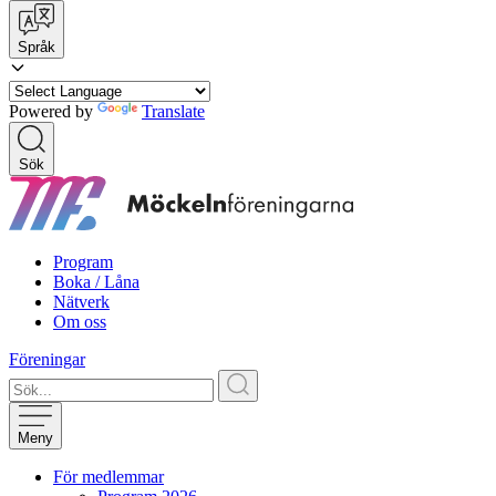
Språk
Powered by
Translate
Sök
Program
Boka / Låna
Nätverk
Om oss
Föreningar
Meny
För medlemmar