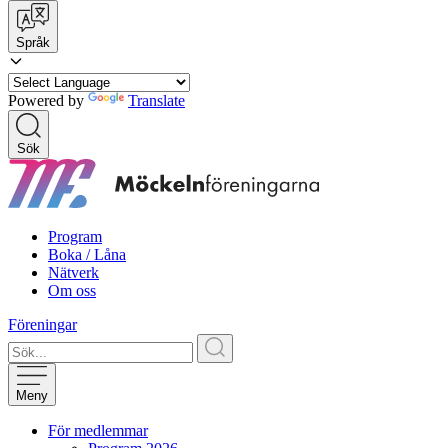
Språk
Powered by
Translate
Sök
Program
Boka / Låna
Nätverk
Om oss
Föreningar
Meny
För medlemmar