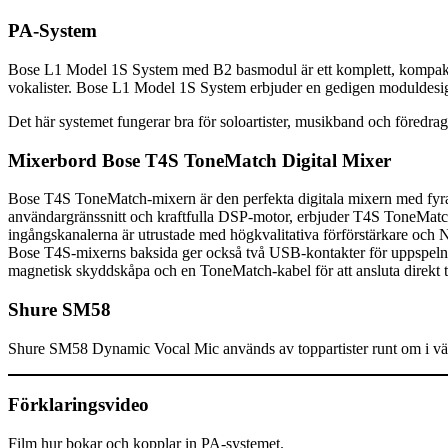
PA-System
Bose L1 Model 1S System med B2 basmodul är ett komplett, kompakt PA
vokalister. Bose L1 Model 1S System erbjuder en gedigen moduldesign 
Det här systemet fungerar bra för soloartister, musikband och föredrag
Mixerbord Bose T4S ToneMatch Digital Mixer
Bose T4S ToneMatch-mixern är den perfekta digitala mixern med fyra, s
användargränssnitt och kraftfulla DSP-motor, erbjuder T4S ToneMatch-mi
ingångskanalerna är utrustade med högkvalitativa förförstärkare och
Bose T4S-mixerns baksida ger också två USB-kontakter för uppspeln
magnetisk skyddskåpa och en ToneMatch-kabel för att ansluta direkt 
Shure SM58
Shure SM58 Dynamic Vocal Mic används av toppartister runt om i värld
Förklaringsvideo
Film hur bokar och kopplar in PA-systemet.