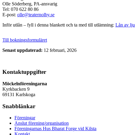
Olle Söderberg, PA-ansvarig
Tel: 070 622 80 86
E-post:
olle@teaternolby.se
Inför utlån – fyll i denna blankett och ta med till utlämning:
Lån av l
Till bokningsformuläret
Senast uppdaterad:
12 februari, 2026
Kontaktuppgifter
Möckelnföreningarna
Kyrkbacken 9
69131 Karlskoga
Snabblänkar
Föreningar
Anslut förening/organisation
Föreningarnas Hus Bharat Forge vid Kilsta
Kontakt