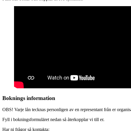
Boknings information
OBS! Varje lån tecknas personligen av en representant från er organisat
Fyll i bokningsformuläret nedan så återkopplar vi till er.
Har ni frågor så kontakta: