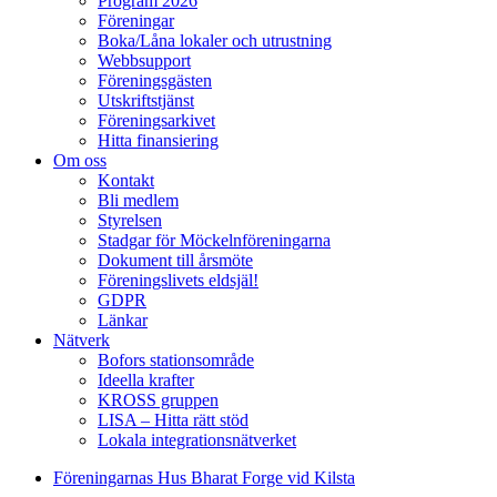
Program 2026
Föreningar
Boka/Låna lokaler och utrustning
Webbsupport
Föreningsgästen
Utskriftstjänst
Föreningsarkivet
Hitta finansiering
Om oss
Kontakt
Bli medlem
Styrelsen
Stadgar för Möckelnföreningarna
Dokument till årsmöte
Föreningslivets eldsjäl!
GDPR
Länkar
Nätverk
Bofors stationsområde
Ideella krafter
KROSS gruppen
LISA – Hitta rätt stöd
Lokala integrationsnätverket
Föreningarnas Hus Bharat Forge vid Kilsta