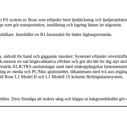
 system av Bose som erbjuder bred ljudtäckning och ljudprojektion me
som gör transportation, inställning och lagring lättare än någonsin.
shållare. Innehåller en B1-basmodul för bättre lågbasprestanda.
ärksilt för band och giggande musiker. Systemet erbjuder oöverträffad k
xern en rad högkvallitativa effekter och gör det lätt för dig atyt skräd
 Neutrik-XLR/TRS-anslutningar samt med omkopplingsbar fantommatning,
ing av media och PC/Mac-gränssnittet, tillsammans med två aux-ingån
till Bose L1 Model II och L1 Modell 1S kolumn flerhögtalararsystem.
en. Dess förmåga att isolera sång och klippa ut bakgrundsbuller gör det