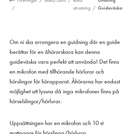
Föreningar
Boka/Låna
Boka
Utlåning
utrustning
Guideväska
Om ni ska arrangera en guidning där en guide
berättar för en åhörarskara kan denna
guideväska vara perfekt att använda! Det finns
en mikrofon med tillhörande hörlurar och
hörslingor för hörapparat. Åhörarna har endast
möjlighet att lyssna då inga mikrofoner finns på
hörselslingor/hörlurar.
Uppsättningen har en mikrofon och 10 st
mottagare för hörslinga/hörlurar.