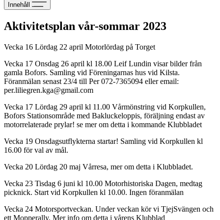
Innehåll
Aktivitetsplan vår-sommar 2023
Vecka 16 Lördag 22 april Motorlördag på Torget
Vecka 17 Onsdag 26 april kl 18.00 Leif Lundin visar bilder från
gamla Bofors. Samling vid Föreningarnas hus vid Kilsta.
Föranmälan senast 23/4 till Per 072-7365094 eller email:
per.liliegren.kga@gmail.com
Vecka 17 Lördag 29 april kl 11.00 Vårmönstring vid Korpkullen,
Bofors Stationsområde med Bakluckeloppis, föräljning endast av
motorrelaterade prylar! se mer om detta i kommande Klubbladet
Vecka 19 Onsdagsutflykterna startar! Samling vid Korpkullen kl
16.00 för val av mål.
Vecka 20 Lördag 20 maj Vårresa, mer om detta i Klubbladet.
Vecka 23 Tisdag 6 juni kl 10.00 Motorhistoriska Dagen, medtag
picknick. Start vid Korpkullen kl 10.00. Ingen föranmälan
Vecka 24 Motorsportveckan. Under veckan kör vi TjejSvängen och
ett Mopperally, Mer info om detta i vårens Klubblad