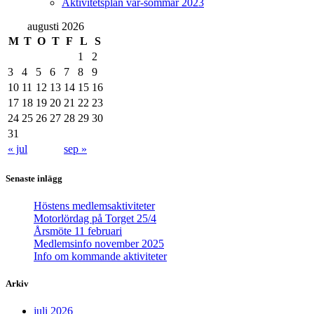
Aktivitetsplan vår-sommar 2023
augusti 2026
M
T
O
T
F
L
S
1
2
3
4
5
6
7
8
9
10
11
12
13
14
15
16
17
18
19
20
21
22
23
24
25
26
27
28
29
30
31
« jul
sep »
Senaste inlägg
Höstens medlemsaktiviteter
Motorlördag på Torget 25/4
Årsmöte 11 februari
Medlemsinfo november 2025
Info om kommande aktiviteter
Arkiv
juli 2026