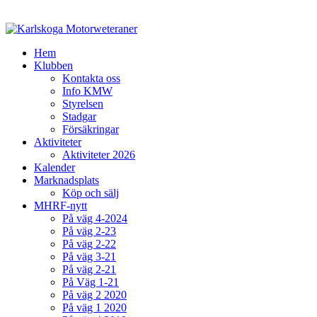
Hem
Klubben
Kontakta oss
Info KMW
Styrelsen
Stadgar
Försäkringar
Aktiviteter
Aktiviteter 2026
Kalender
Marknadsplats
Köp och sälj
MHRF-nytt
På väg 4-2024
På väg 2-23
På väg 2-22
På väg 3-21
På väg 2-21
På Väg 1-21
På väg 2 2020
På väg 1 2020