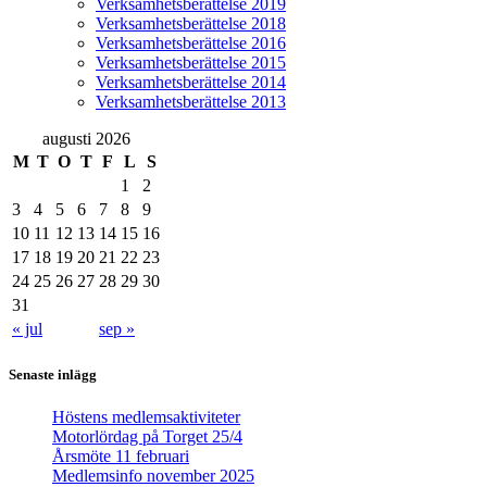
Verksamhetsberättelse 2019
Verksamhetsberättelse 2018
Verksamhetsberättelse 2016
Verksamhetsberättelse 2015
Verksamhetsberättelse 2014
Verksamhetsberättelse 2013
augusti 2026
M
T
O
T
F
L
S
1
2
3
4
5
6
7
8
9
10
11
12
13
14
15
16
17
18
19
20
21
22
23
24
25
26
27
28
29
30
31
« jul
sep »
Senaste inlägg
Höstens medlemsaktiviteter
Motorlördag på Torget 25/4
Årsmöte 11 februari
Medlemsinfo november 2025