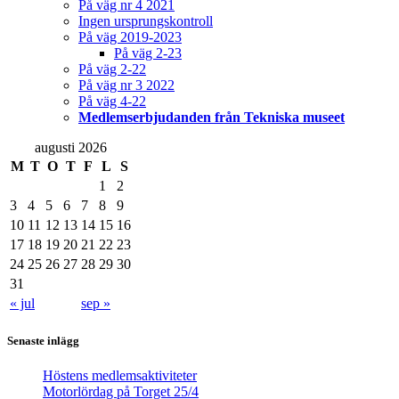
På väg nr 4 2021
Ingen ursprungskontroll
På väg 2019-2023
På väg 2-23
På väg 2-22
På väg nr 3 2022
På väg 4-22
Medlemserbjudanden från Tekniska museet
augusti 2026
M
T
O
T
F
L
S
1
2
3
4
5
6
7
8
9
10
11
12
13
14
15
16
17
18
19
20
21
22
23
24
25
26
27
28
29
30
31
« jul
sep »
Senaste inlägg
Höstens medlemsaktiviteter
Motorlördag på Torget 25/4